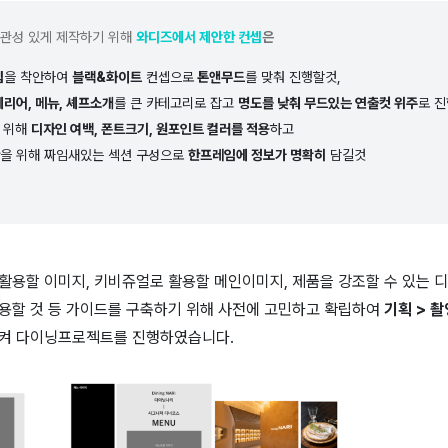
일관성 있게 제작하기 위해
와디즈
에서 제안한 컨셉
은
셉
을 착안하여
블랙&
화이트
컨셉으로
톤앤무드
를 맞춰 진행할것,
리어, 메뉴, 셰프소개
를 큰 카테고리로 잡고
명도를 낮춰
무드있는 연출컷
위주
로 
 위해
디자인 여백, 폰트크기, 원포인트 컬러를 적용
하고
을 위해 짜임새있는 섹션 구성으로
한프레임에 정보가 명확히
담길것
활용할 이미지, 키비쥬얼로 활용할 메인이미지, 제품을 강조할 수 있는 
용할 것 등 가이드를 구축하기 위해 사전에 고민하고 확립하여
기획 > 촬
켜 다이닝프로젝트를 진행하였습니다.