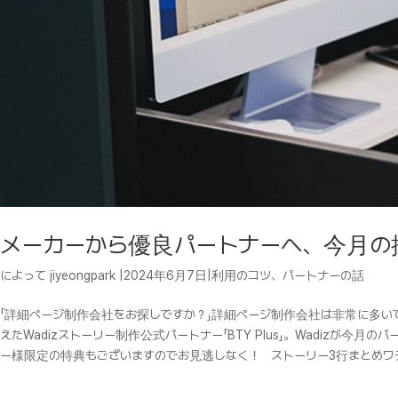
メーカーから優良パートナーへ、今月の推薦パ
によって
jiyeongpark
|
2024年6月7日
|
利用のコツ
、
パートナーの話
「詳細ページ制作会社をお探しですか？」詳細ページ制作会社は非常に多い
えたWadizストーリー制作公式パートナー「BTY Plus」。Wadiz
ー様限定の特典もございますのでお見逃しなく！ ストーリー3行まとめワディ