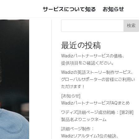
サービスについて知る
お知らせ
検索
最近の投稿
Wadizパートナーサービスの価格、
提供項目をご確認ください。
Wadizの英語ストーリー制作サービス、
グローバルサポーターの皆様にご利用い
ただけます！
[お知らせ]
WadizパートナーサービスFAQまとめ
ワディズ詳細ページ成功戦略：[第2弾]
製品名よりニックネーム
詳細ページ制作：
Wadizリアルタイム1位の秘訣、