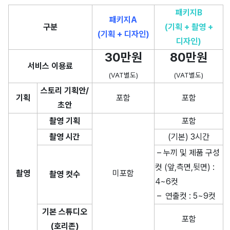
패키지B
패키지A
구분
(기획 + 촬영 +
(기획 + 디자인)
디자인)
30만원
80만원
서비스 이용료
(VAT별도)
(VAT별도)
스토리 기획안/
기획
포함
포함
초안
촬영 기획
포함
촬영 시간
(기본) 3시간
– 누끼 및 제품 구성
컷 (앞,측면,뒷면) :
촬영
미포함
촬영 컷수
4~6컷
– 연출컷 : 5~9컷
기본 스튜디오
포함
(호리존)