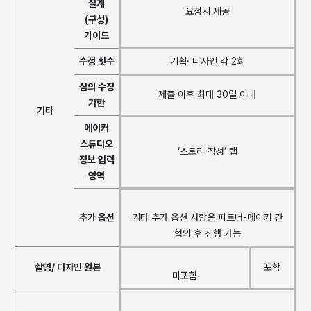
설계
요청시 제공
(구성)
가이드
수정 횟수
기획· 디자인 각 2회
심의 수정
제출 이후 최대 30일 이내
기한
기타
메이커
스튜디오
‘스토리 작성’ 탭
정보 입력
영역
추가 옵션
기타 추가 옵션 사항
은
파트너-메이커 간
협의 후 진행 가능
촬영/ 디자인 원본
포함
미포함