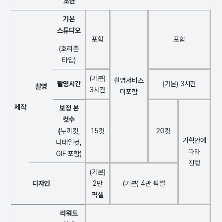
초안
기본
스튜디오
포함
포함
(호리존
타입)
(기본)
촬영서비스
촬영시간
(기본) 3시간
촬영
3시간
미포함
제작
보정 본
컷수
(
누끼컷,
15컷
20컷
기획안에
디테일컷,
따라
GIF 포함)
진행
(기본)
디자인
2만
(기본) 4만 픽셀
픽셀
리워드